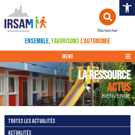
Ouvrir la 
Rechercher
ENSEMBLE,
FAVORISONS
L'AUTONOMIE
MENU
LA RESSOURCE
ACTUS
BIENVENUE
TOUTES LES ACTUALITÉS
ACTUALITÉS