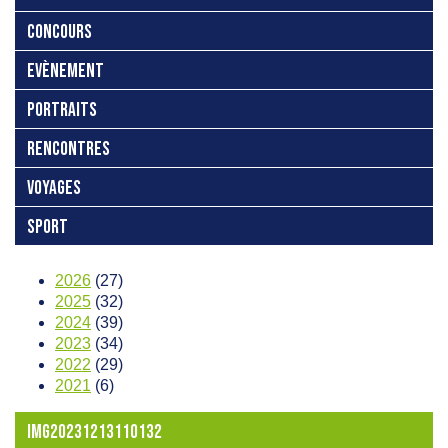
CONCOURS
EVÈNEMENT
PORTRAITS
RENCONTRES
VOYAGES
SPORT
2026
(27)
2025
(32)
2024
(39)
2023
(34)
2022
(29)
2021
(6)
IMG20231213110132