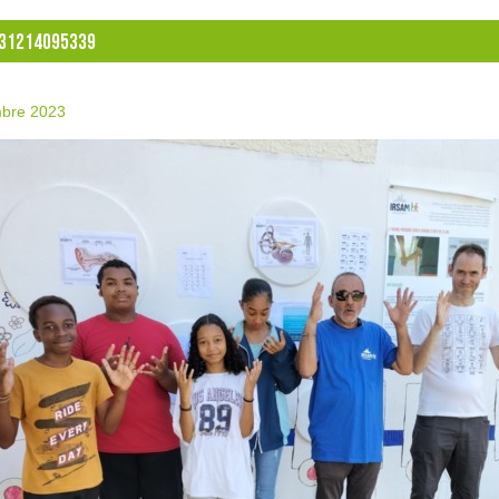
31214095339
bre 2023