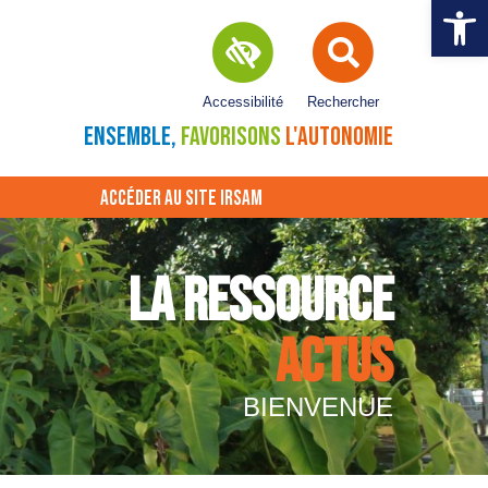
Ouvrir la 
Accessibilité
Rechercher
ENSEMBLE,
FAVORISONS
L'AUTONOMIE
ACCÉDER AU SITE IRSAM
LA RESSOURCE
ACTUS
BIENVENUE