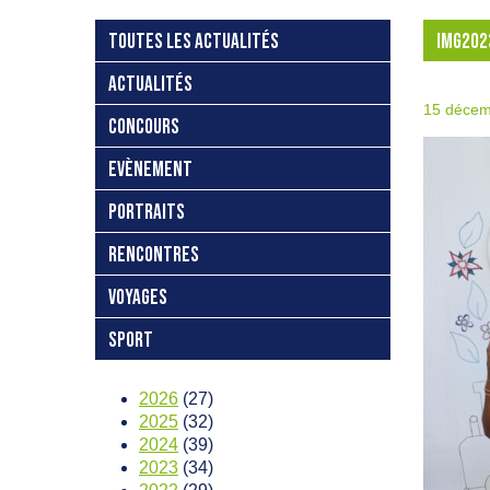
TOUTES LES ACTUALITÉS
IMG202
ACTUALITÉS
15 décem
CONCOURS
EVÈNEMENT
PORTRAITS
RENCONTRES
VOYAGES
SPORT
2026
(27)
2025
(32)
2024
(39)
2023
(34)