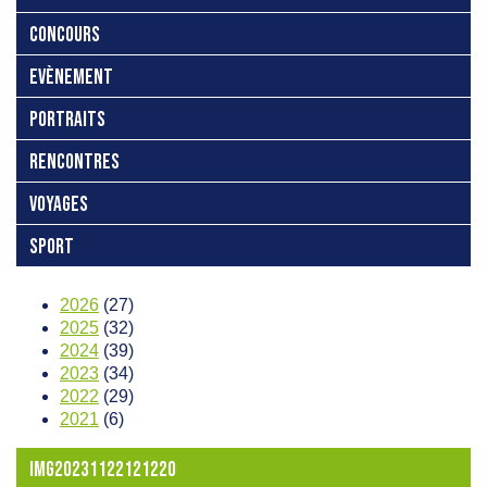
CONCOURS
EVÈNEMENT
PORTRAITS
RENCONTRES
VOYAGES
SPORT
2026
(27)
2025
(32)
2024
(39)
2023
(34)
2022
(29)
2021
(6)
IMG20231122121220