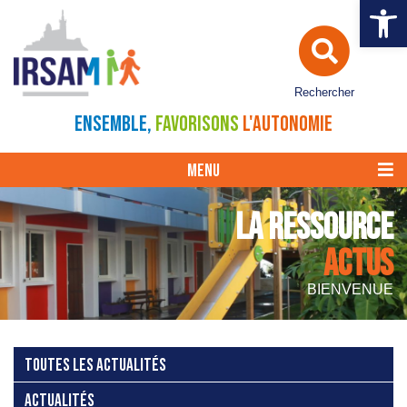
Ouvrir la 
Rechercher
ENSEMBLE,
FAVORISONS
L'AUTONOMIE
MENU
LA RESSOURCE
ACTUS
BIENVENUE
TOUTES LES ACTUALITÉS
ACTUALITÉS