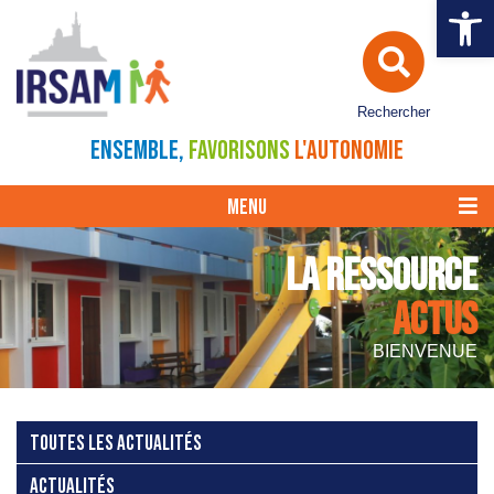
Ouvrir la 
Rechercher
ENSEMBLE,
FAVORISONS
L'AUTONOMIE
MENU
LA RESSOURCE
ACTUS
BIENVENUE
TOUTES LES ACTUALITÉS
ACTUALITÉS