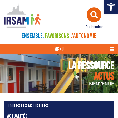
Ouvrir la 
Rechercher
ENSEMBLE,
FAVORISONS
L'AUTONOMIE
MENU
LA RESSOURCE
ACTUS
BIENVENUE
TOUTES LES ACTUALITÉS
ACTUALITÉS