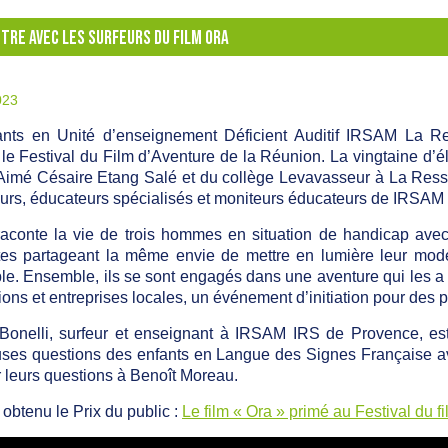
TRE AVEC LES SURFEURS DU FILM ORA
023
ants en Unité d’enseignement Déficient Auditif IRSAM La Re
le Festival du Film d’Aventure de la Réunion. La vingtaine d’él
Aimé Césaire Etang Salé et du collège Levavasseur à La Ress
urs, éducateurs spécialisés et moniteurs éducateurs de IRSA
raconte la vie de trois hommes en situation de handicap ave
tes partageant la même envie de mettre en lumière leur mode
le. Ensemble, ils se sont engagés dans une aventure qui les a 
ions et entreprises locales, un événement d’initiation pour de
Bonelli, surfeur et enseignant à IRSAM IRS de Provence, est
es questions des enfants en Langue des Signes Française ave
 leurs questions à Benoît Moreau.
 obtenu le Prix du public :
Le film « Ora » primé au Festival du f