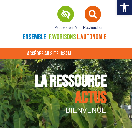
Ouvrir la 
Accessibilité
Rechercher
ENSEMBLE,
FAVORISONS
L'AUTONOMIE
ACCÉDER AU SITE IRSAM
LA RESSOURCE
ACTUS
BIENVENUE