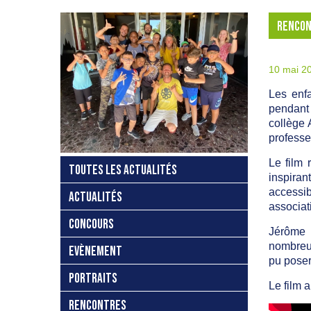
RENCON
10 mai 2
Les enf
pendant 
collège 
professe
Le film 
TOUTES LES ACTUALITÉS
inspiran
accessib
ACTUALITÉS
associat
CONCOURS
Jérôme 
nombreus
EVÈNEMENT
pu poser
PORTRAITS
Le film a
RENCONTRES