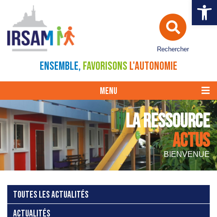
Ouvrir la 
Rechercher
ENSEMBLE,
FAVORISONS
L'AUTONOMIE
MENU
LA RESSOURCE
ACTUS
BIENVENUE
TOUTES LES ACTUALITÉS
ACTUALITÉS