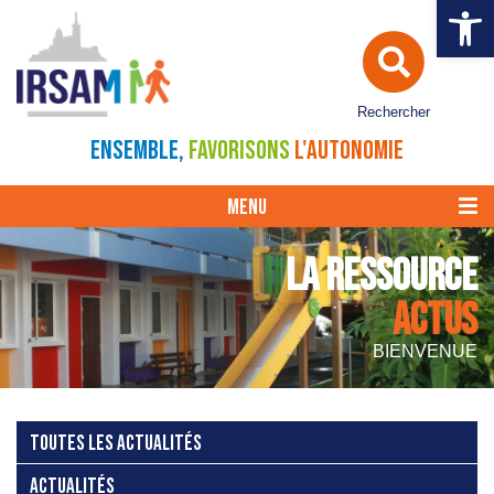
Ouvrir la 
Rechercher
ENSEMBLE,
FAVORISONS
L'AUTONOMIE
MENU
LA RESSOURCE
ACTUS
BIENVENUE
TOUTES LES ACTUALITÉS
ACTUALITÉS