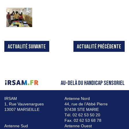
ACTUALITÉ SUIVANTE
ACTUALITÉ PRÉCÉDENTE
AU-DELÀ DU HANDICAP SENSORIEL
IRSAM
Antenne Nord
1, Rue Vauvenargues
44, rue de l’Abbé Pierre
13007 MARSEILLE
97438 STE MARIE
Tél. 02 62 53 50 20
Fax. 02 62 53 68 78
Antenne Sud
Antenne Ouest