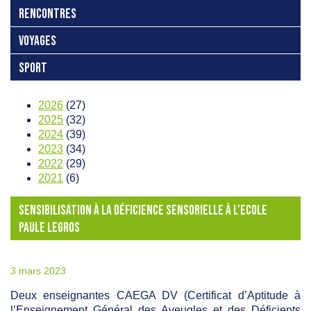
RENCONTRES
VOYAGES
SPORT
2026
(27)
2025
(32)
2024
(39)
2023
(34)
2022
(29)
2021
(6)
SENSIBILISATION À LA DÉFICIENCE SENSORIELLE À L’ECOLE
PAULE LEGROS
3 mars 2023
Deux enseignantes CAEGA DV (Certificat d’Aptitude à
l’Enseignement Général des Aveugles et des Déficients