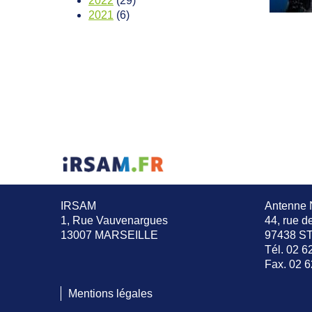
2022
(29)
2021
(6)
IRSAM
Antenne 
1, Rue Vauvenargues
44, rue d
13007 MARSEILLE
97438 S
Tél. 02 6
Fax. 02 6
Mentions légales