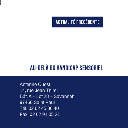
ACTUALITÉ PRÉCÉDENTE
AU-DELÀ DU HANDICAP SENSORIEL
Antenne Ouest
14, rue Jean Thirel
Bât. A – Lot 28 – Savannah
97460 Saint Paul
Tél. 02 62 45 36 40
Fax. 02 62 91 05 21