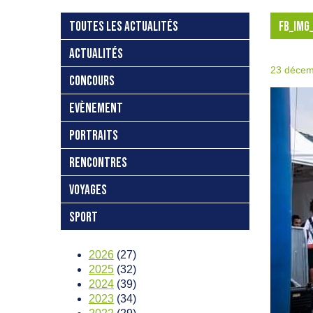
TOUTES LES ACTUALITÉS
FB_IMG
ACTUALITÉS
23 décem
CONCOURS
EVÈNEMENT
PORTRAITS
RENCONTRES
VOYAGES
SPORT
2026
(27)
2025
(32)
2024
(39)
2023
(34)