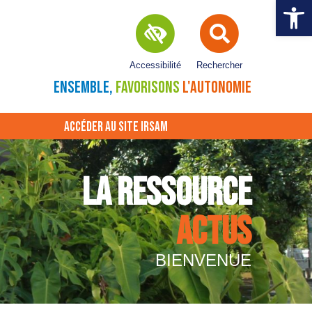
Ouvrir la 
Accessibilité
Rechercher
ENSEMBLE,
FAVORISONS
L'AUTONOMIE
ACCÉDER AU SITE IRSAM
LA RESSOURCE
ACTUS
BIENVENUE