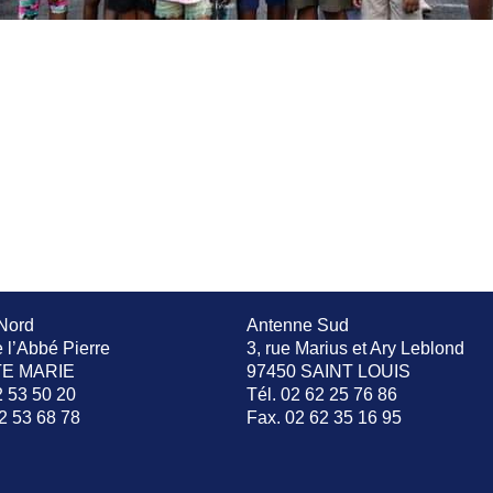
Nord
Antenne Sud
e l’Abbé Pierre
3, rue Marius et Ary Leblond
TE MARIE
97450 SAINT LOUIS
2 53 50 20
Tél. 02 62 25 76 86
2 53 68 78
Fax. 02 62 35 16 95