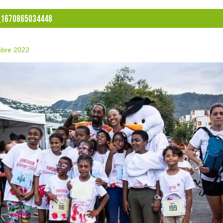
_1670865034448
bre 2022