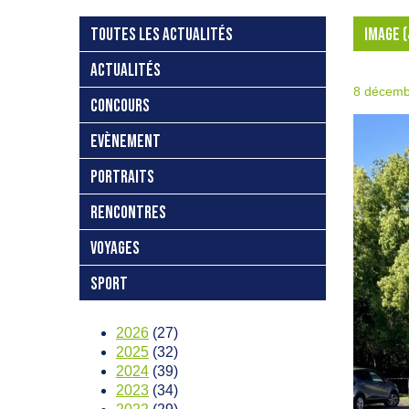
TOUTES LES ACTUALITÉS
IMAGE (
ACTUALITÉS
8 décemb
CONCOURS
EVÈNEMENT
PORTRAITS
RENCONTRES
VOYAGES
SPORT
2026
(27)
2025
(32)
2024
(39)
2023
(34)