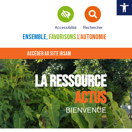
Ouvrir la 
Accessibilité
Rechercher
ENSEMBLE,
FAVORISONS
L'AUTONOMIE
ACCÉDER AU SITE IRSAM
LA RESSOURCE
ACTUS
BIENVENUE