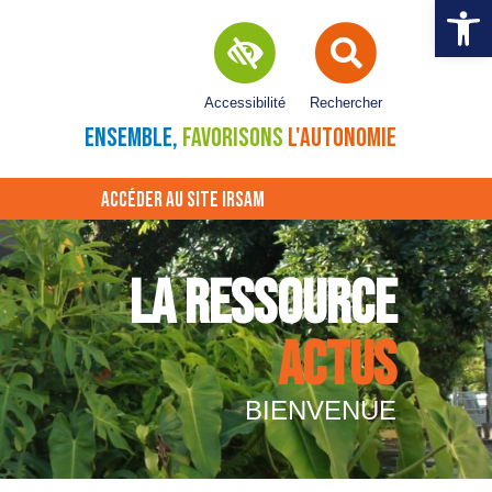
Ouvrir la 
Accessibilité
Rechercher
ENSEMBLE,
FAVORISONS
L'AUTONOMIE
ACCÉDER AU SITE IRSAM
LA RESSOURCE
ACTUS
BIENVENUE