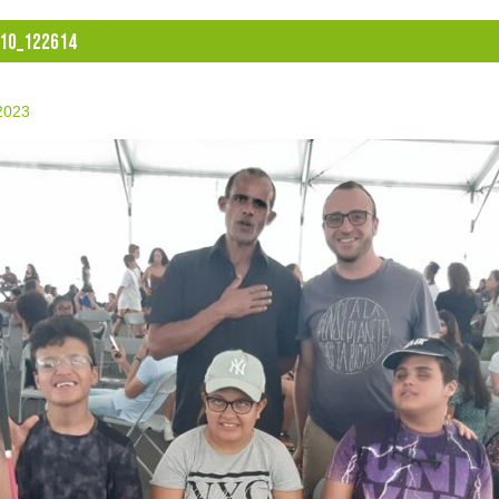
10_122614
 2023