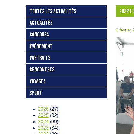
TOUTES LES ACTUALITÉS
202211
ACTUALITÉS
6 février
CONCOURS
EVÈNEMENT
PORTRAITS
RENCONTRES
VOYAGES
SPORT
2026
(27)
2025
(32)
2024
(39)
2023
(34)