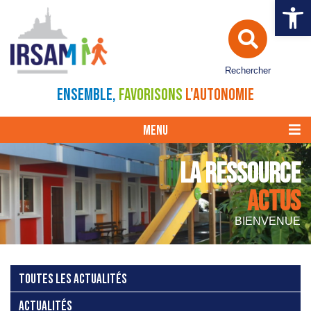
Ouvrir la 
Rechercher
ENSEMBLE,
FAVORISONS
L'AUTONOMIE
MENU
LA RESSOURCE
ACTUS
BIENVENUE
TOUTES LES ACTUALITÉS
ACTUALITÉS