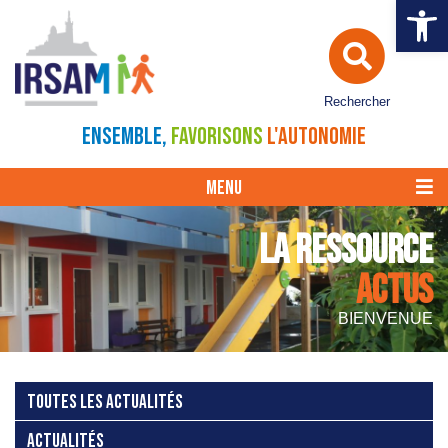
Ouvrir la 
Rechercher
ENSEMBLE,
FAVORISONS
L'AUTONOMIE
MENU
LA RESSOURCE
ACTUS
BIENVENUE
TOUTES LES ACTUALITÉS
ACTUALITÉS