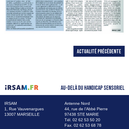
ACTUALITÉ PRÉCÉDENTE
AU-DELÀ DU HANDICAP SENSORIEL
IRSAM
Antenne Nord
1, Rue Vauvenargues
44, rue de l’Abbé Pierre
13007 MARSEILLE
97438 STE MARIE
Tél. 02 62 53 50 20
Fax. 02 62 53 68 78