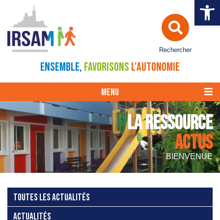
Ouvrir la 
Rechercher
ENSEMBLE,
FAVORISONS
L'AUTONOMIE
MENU
LA RESSOURCE
ACTUS
BIENVENUE
TOUTES LES ACTUALITÉS
ACTUALITÉS