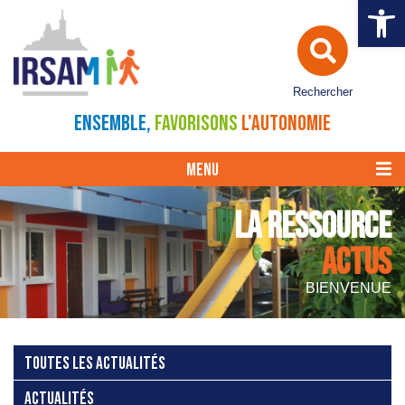
Ouvrir la 
Rechercher
ENSEMBLE,
FAVORISONS
L'AUTONOMIE
MENU
LA RESSOURCE
ACTUS
BIENVENUE
TOUTES LES ACTUALITÉS
ACTUALITÉS