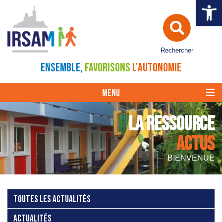
Ouvrir la 
Rechercher
ENSEMBLE,
FAVORISONS
L'AUTONOMIE
MENU
LA RESSOURCE
ACTUS
BIENVENUE
TOUTES LES ACTUALITÉS
ACTUALITÉS