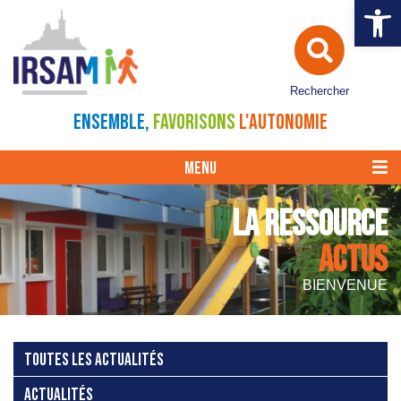
Ouvrir la 
Rechercher
ENSEMBLE,
FAVORISONS
L'AUTONOMIE
MENU
LA RESSOURCE
ACTUS
BIENVENUE
TOUTES LES ACTUALITÉS
ACTUALITÉS