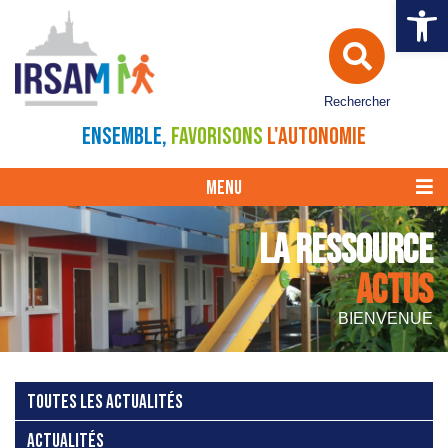
Ouvrir la 
Rechercher
ENSEMBLE,
FAVORISONS
L'AUTONOMIE
MENU
LA RESSOURCE
ACTUS
BIENVENUE
TOUTES LES ACTUALITÉS
ACTUALITÉS