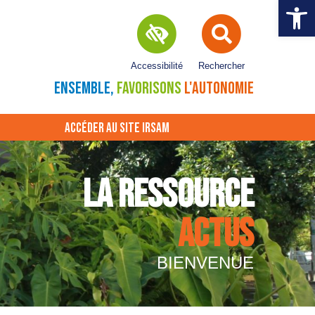
Ouvrir la 
Accessibilité
Rechercher
ENSEMBLE,
FAVORISONS
L'AUTONOMIE
ACCÉDER AU SITE IRSAM
LA RESSOURCE
ACTUS
BIENVENUE