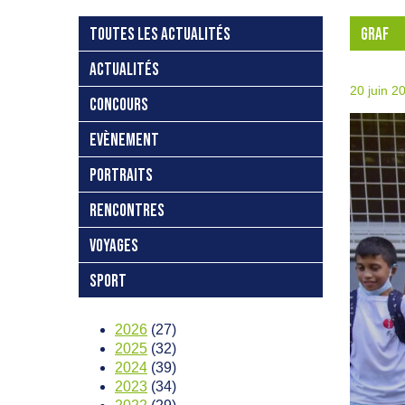
TOUTES LES ACTUALITÉS
GRAF
ACTUALITÉS
20 juin 2
CONCOURS
EVÈNEMENT
PORTRAITS
RENCONTRES
VOYAGES
SPORT
2026
(27)
2025
(32)
2024
(39)
2023
(34)