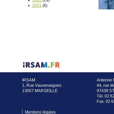
2022
(29)
2021
(6)
IRSAM
Antenne 
1, Rue Vauvenargues
44, rue d
13007 MARSEILLE
97438 S
Tél. 02 6
Fax. 02 6
Mentions légales