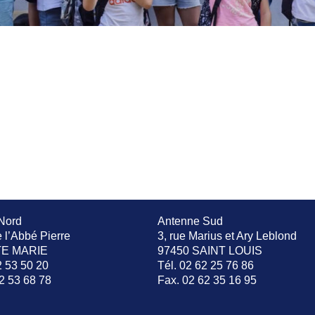
Nord
Antenne Sud
e l’Abbé Pierre
3, rue Marius et Ary Leblond
TE MARIE
97450 SAINT LOUIS
2 53 50 20
Tél. 02 62 25 76 86
2 53 68 78
Fax. 02 62 35 16 95