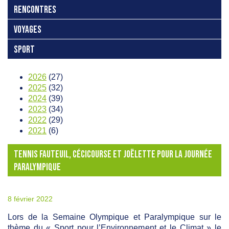
RENCONTRES
VOYAGES
SPORT
2026
(27)
2025
(32)
2024
(39)
2023
(34)
2022
(29)
2021
(6)
TENNIS FAUTEUIL, CÉCICOURSE ET JOËLETTE POUR LA JOURNÉE
PARALYMPIQUE
8 février 2022
Lors de la Semaine Olympique et Paralympique sur le
thème du « Sport pour l’Environnement et le Climat » le