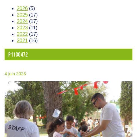
2026
(5)
2025
(17)
2024
(17)
2023
(11)
2022
(17)
2021
(16)
P1130472
4 juin 2026