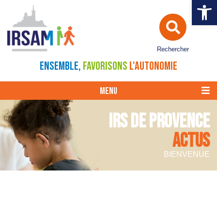
Ouvrir la 
Rechercher
ENSEMBLE,
FAVORISONS
L'AUTONOMIE
MENU
IRS DE PROVENCE
ACTUS
BIENVENUE