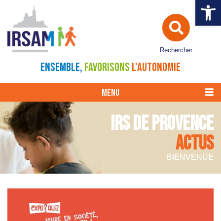
Ouvrir la 
Rechercher
ENSEMBLE,
FAVORISONS
L'AUTONOMIE
MENU
IRS DE PROVENCE
ACTUS
BIENVENUE