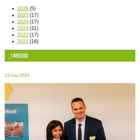
2026
(5)
2025
(17)
2024
(17)
2023
(11)
2022
(17)
2021
(16)
_1466300
23 mai 2024