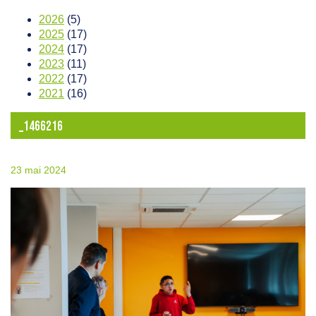
2026
(5)
2025
(17)
2024
(17)
2023
(11)
2022
(17)
2021
(16)
_1466216
23 mai 2024