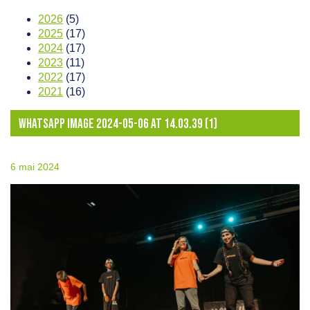
2026
(5)
2025
(17)
2024
(17)
2023
(11)
2022
(17)
2021
(16)
WHATSAPP IMAGE 2024-05-06 AT 14.03.39 (1)
6 mai 2024