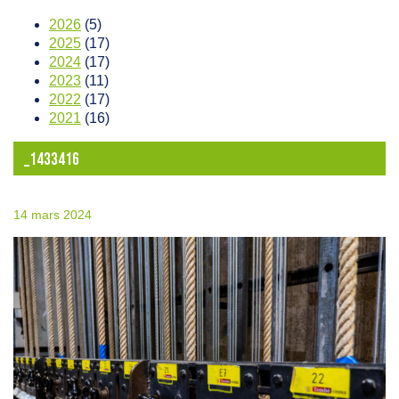
2026
(5)
2025
(17)
2024
(17)
2023
(11)
2022
(17)
2021
(16)
_1433416
14 mars 2024