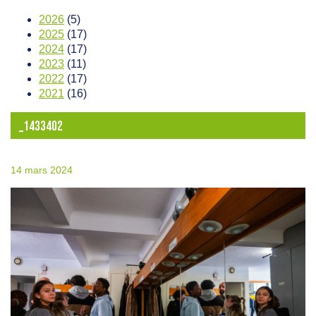
2026
(5)
2025
(17)
2024
(17)
2023
(11)
2022
(17)
2021
(16)
_1433402
14 mars 2024