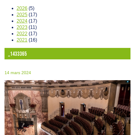
2026
(5)
2025
(17)
2024
(17)
2023
(11)
2022
(17)
2021
(16)
_1433365
14 mars 2024