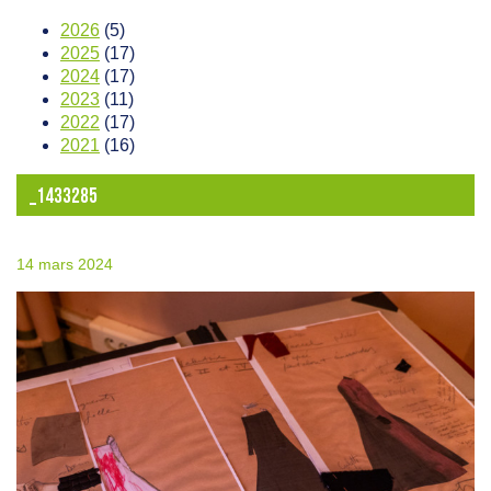
2026
(5)
2025
(17)
2024
(17)
2023
(11)
2022
(17)
2021
(16)
_1433285
14 mars 2024