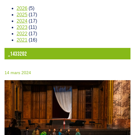
2026
(5)
2025
(17)
2024
(17)
2023
(11)
2022
(17)
2021
(16)
_1433202
14 mars 2024