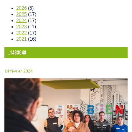
2026
(5)
2025
(17)
2024
(17)
2023
(11)
2022
(17)
2021
(16)
_1433048
14 février 2024