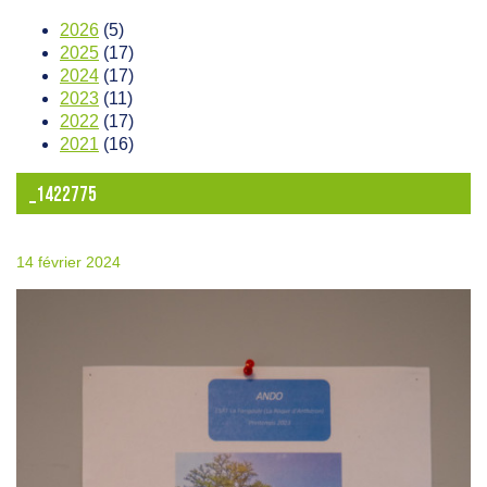
2026
(5)
2025
(17)
2024
(17)
2023
(11)
2022
(17)
2021
(16)
_1422775
14 février 2024