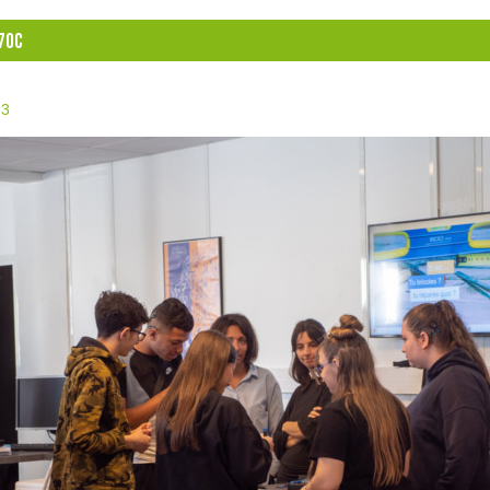
70C
23