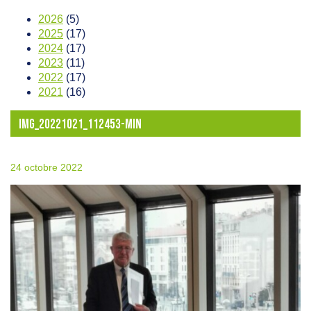
2026
(5)
2025
(17)
2024
(17)
2023
(11)
2022
(17)
2021
(16)
IMG_20221021_112453-MIN
24 octobre 2022