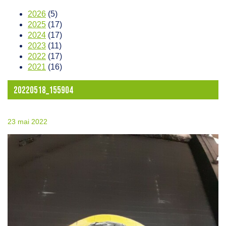
2026
(5)
2025
(17)
2024
(17)
2023
(11)
2022
(17)
2021
(16)
20220518_155904
23 mai 2022