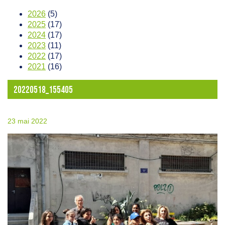
2026
(5)
2025
(17)
2024
(17)
2023
(11)
2022
(17)
2021
(16)
20220518_155405
23 mai 2022