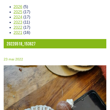
2026
(5)
2025
(17)
2024
(17)
2023
(11)
2022
(17)
2021
(16)
20220518_153627
23 mai 2022