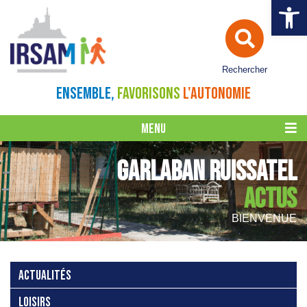
Ouvrir la 
Rechercher
ENSEMBLE,
FAVORISONS
L'AUTONOMIE
MENU
GARLABAN RUISSATEL
ACTUS
BIENVENUE
ACTUALITÉS
LOISIRS