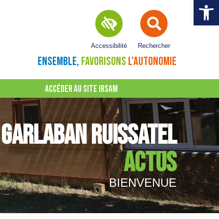
Ouvrir la 
Accessibilité
Rechercher
ENSEMBLE,
FAVORISONS
L'AUTONOMIE
ACCÉDER AU SITE IRSAM
GARLABAN RUISSATEL
ACTUS
BIENVENUE