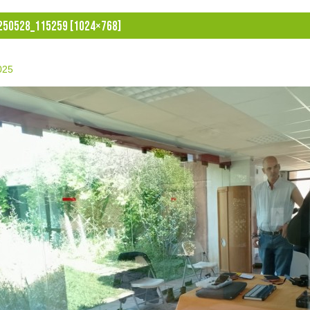
250528_115259 [1024×768]
2025