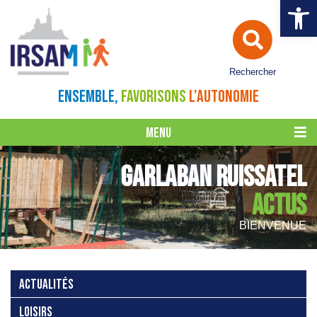
Ouvrir la 
Rechercher
ENSEMBLE,
FAVORISONS
L'AUTONOMIE
MENU
GARLABAN RUISSATEL
ACTUS
BIENVENUE
ACTUALITÉS
LOISIRS