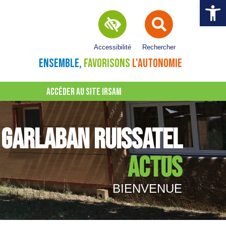
Ouvrir la 
Accessibilité
Rechercher
ENSEMBLE,
FAVORISONS
L'AUTONOMIE
ACCÉDER AU SITE IRSAM
GARLABAN RUISSATEL
ACTUS
BIENVENUE