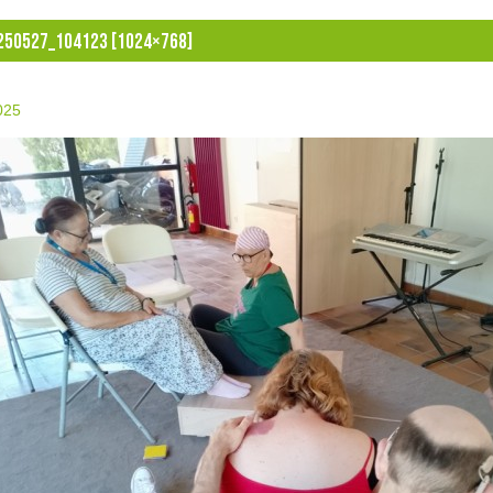
250527_104123 [1024×768]
2025