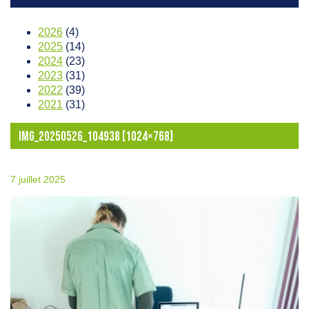
2026
(4)
2025
(14)
2024
(23)
2023
(31)
2022
(39)
2021
(31)
IMG_20250526_104938 [1024×768]
7 juillet 2025