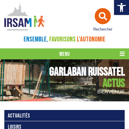
Ouvrir la 
Rechercher
ENSEMBLE,
FAVORISONS
L'AUTONOMIE
MENU
GARLABAN RUISSATEL
ACTUS
BIENVENUE
ACTUALITÉS
LOISIRS