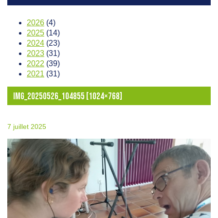
2026
(4)
2025
(14)
2024
(23)
2023
(31)
2022
(39)
2021
(31)
IMG_20250526_104855 [1024×768]
7 juillet 2025