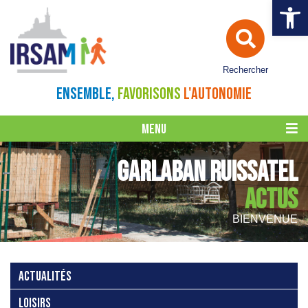
Ouvrir la 
Rechercher
ENSEMBLE,
FAVORISONS
L'AUTONOMIE
MENU
GARLABAN RUISSATEL
ACTUS
BIENVENUE
ACTUALITÉS
LOISIRS