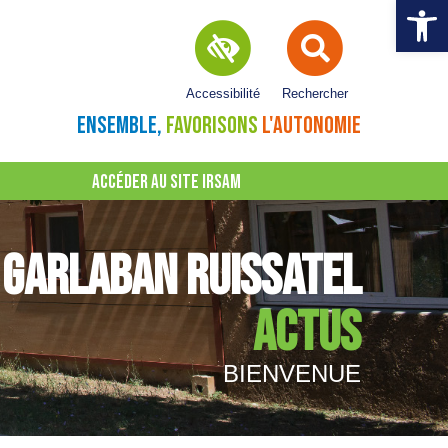
Ouvrir la 
Accessibilité
Rechercher
ENSEMBLE,
FAVORISONS
L'AUTONOMIE
ACCÉDER AU SITE IRSAM
GARLABAN RUISSATEL
ACTUS
BIENVENUE