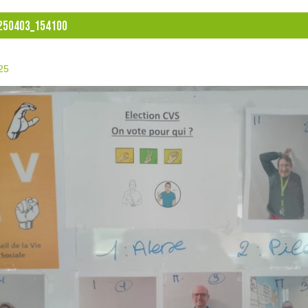
250403_154100
025