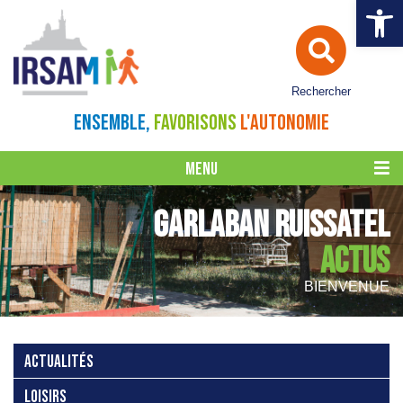
Ouvrir la 
Rechercher
ENSEMBLE,
FAVORISONS
L'AUTONOMIE
MENU
GARLABAN RUISSATEL
ACTUS
BIENVENUE
ACTUALITÉS
LOISIRS