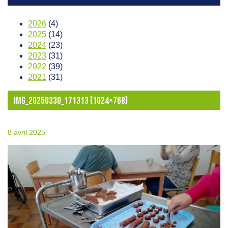
2026
(4)
2025
(14)
2024
(23)
2023
(31)
2022
(39)
2021
(31)
IMG_20250330_171313 [1024×768]
8 avril 2025