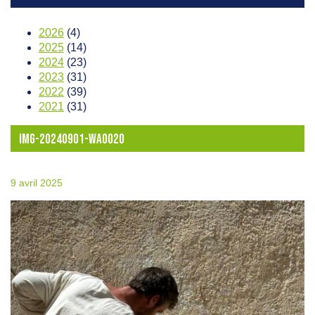
2026
(4)
2025
(14)
2024
(23)
2023
(31)
2022
(39)
2021
(31)
IMG-20240901-WA0020
9 avril 2025