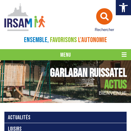
Ouvrir la 
Rechercher
ENSEMBLE,
FAVORISONS
L'AUTONOMIE
MENU
GARLABAN RUISSATEL
ACTUS
BIENVENUE
ACTUALITÉS
LOISIRS