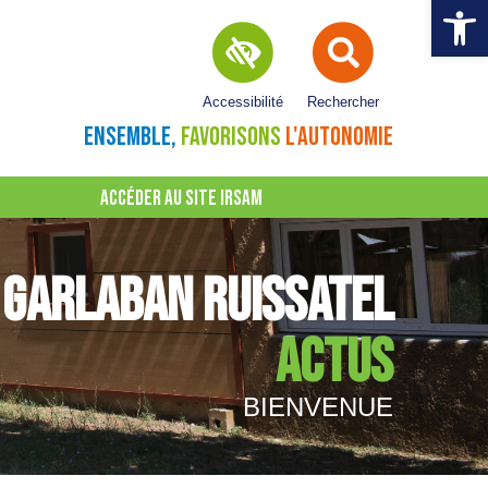
Ouvrir la 
Accessibilité
Rechercher
ENSEMBLE,
FAVORISONS
L'AUTONOMIE
ACCÉDER AU SITE IRSAM
GARLABAN RUISSATEL
ACTUS
BIENVENUE