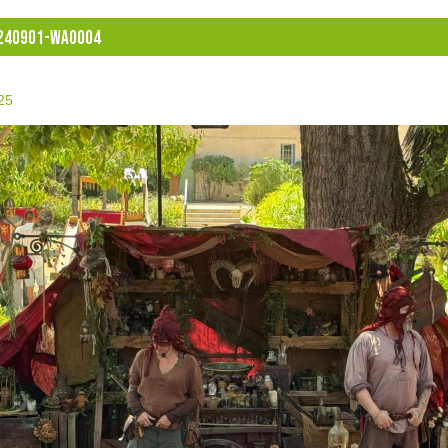
240901-WA0004
025