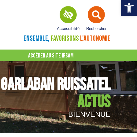
Ouvrir la 
Accessibilité
Rechercher
ENSEMBLE,
FAVORISONS
L'AUTONOMIE
ACCÉDER AU SITE IRSAM
GARLABAN RUISSATEL
ACTUS
BIENVENUE