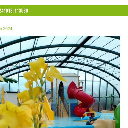
241018_113530
re 2024